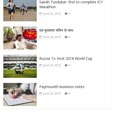
Sairah Tundukar- first to complete ICY
Marathon
June 23, 2015
0
एक मुलाकात सचिन के साथ
June 24, 2015
0
Russia To Host 2018 World Cup
June 23, 2015
0
Paymounth business notes
June 23, 2015
0