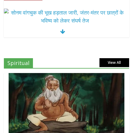
सोनम वांगचुक की भूख हड़ताल जारी, जंतर-मंतर पर छात्रों के भविष्य को लेकर
संघर्ष तेज
July 15, 2026
0
दिल्ली हाईकोर्ट का बड़ा आदेश: ‘कॉकरोच जनता पार्टी’
Spiritual
View All
का X अकाउंट होगा बहाल
July 7, 2026
0
7वें वेतनमान की मांग: जल निगम पेंशनरों ने रक्षा मंत्री
राजनाथ सिंह से लगाई गुहार
July 7, 2026
0
NEET-UG प्रदर्शन मामले में दिल्ली सरकार का बड़ा