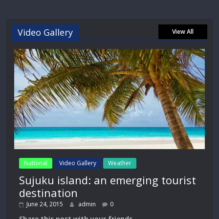
Video Gallery
View All
National
Video Gallery
Weather
Sujuku island: an emerging tourist
destination
June 24, 2015
admin
0
Share this post with your friends