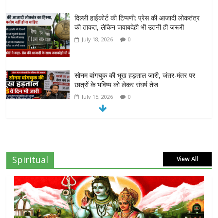
दिल्ली हाईकोर्ट की टिप्पणी: प्रेस की आजादी लोकतंत्र
की ताकत, लेकिन जवाबदेही भी उतनी ही जरूरी
July 18, 2026
0
सोनम वांगचुक की भूख हड़ताल जारी, जंतर-मंतर पर
छात्रों के भविष्य को लेकर संघर्ष तेज
July 15, 2026
0
दिल्ली हाईकोर्ट का बड़ा आदेश: ‘कॉकरोच जनता पार्टी’
का X अकाउंट होगा बहाल
July 7, 2026
0
Spiritual
View All
7वें वेतनमान की मांग: जल निगम पेंशनरों ने रक्षा मंत्री
राजनाथ सिंह से लगाई गुहार
July 7, 2026
0