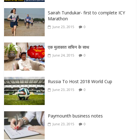
Sairah Tundukar- first to complete ICY
Marathon
June 23, 2015
0
एक मुलाकात सचिन के साथ
June 24, 2015
0
Russia To Host 2018 World Cup
June 23, 2015
0
Paymounth business notes
June 23, 2015
0