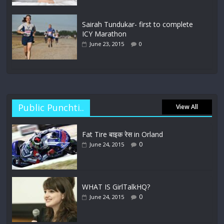
Sairah Tundukar- first to complete
ICY Marathon
June 23, 2015
0
Public Punchti..
View All
Fat Tire बाइक रेस in Orland
0
June 24, 2015
WHAT IS GirlTalkHQ?
0
June 24, 2015