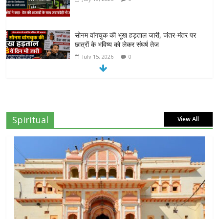
दिल्ली हाईकोर्ट का बड़ा आदेश: ‘कॉकरोच जनता पार्टी’
का X अकाउंट होगा बहाल
July 7, 2026
0
7वें वेतनमान की मांग: जल निगम पेंशनरों ने रक्षा मंत्री
राजनाथ सिंह से लगाई गुहार
July 7, 2026
0
Spiritual
View All
NEET-UG प्रदर्शन मामले में दिल्ली सरकार का बड़ा
फैसला, 13 FIR मामलों में प्रदर्शनकारियों को राहत
July 31, 2026
0
राम जन्मभूमि ट्रस्ट पर भ्रष्टाचार के आरोप: विपक्ष ने
प्रधानमंत्री को लिखा संयुक्त पत्र, स्वतंत्र जांच की