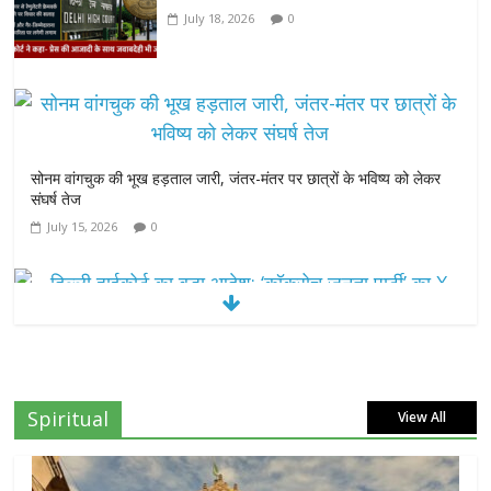
July 18, 2026
0
सोनम वांगचुक की भूख हड़ताल जारी, जंतर-मंतर पर छात्रों के भविष्य को लेकर
संघर्ष तेज
July 15, 2026
0
दिल्ली हाईकोर्ट का बड़ा आदेश: ‘कॉकरोच जनता पार्टी’ का X अकाउंट होगा बहाल
July 7, 2026
0
Spiritual
View All
7वें वेतनमान की मांग: जल निगम पेंशनरों ने रक्षा मंत्री
राजनाथ सिंह से लगाई गुहार
July 7, 2026
0