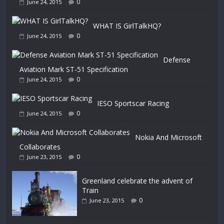
0
June 24, 2015
WHAT IS GirlTalkHQ?
0
June 24, 2015
Defense
Aviation Mark ST-51 Specification
0
June 24, 2015
IESO Sportscar Racing
0
June 24, 2015
Nokia And Microsoft
Collaborates
0
June 23, 2015
Greenland celebrate the advent of
Train
0
June 23, 2015