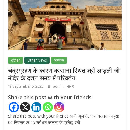
NEET-UG प्रदर्शन मामले में दिल्ली सरकार का बड़ा
फैसला, 13 FIR मामलों में प्रदर्शनकारियों को राहत
July 31, 2026
0
राम जन्मभूमि ट्रस्ट पर भ्रष्टाचार के आरोप: विपक्ष ने
प्रधानमंत्री को लिखा संयुक्त पत्र, स्वतंत्र जांच की
other
Other News
आध्यात्म
मांग
चंद्रग्रहण के कारण बरसाना स्थित श्री लाड़ली जी
July 20, 2026
0
मंदिर के दर्शन समय में परिवर्तन
September 6, 2025
admin
0
Share this post with your friends
Share this post with your friendsएमजी न्यूज़ नेटवर्क : बरसाना (मथुरा) ,
06 सितम्बर 2025 श्रीधाम बरसाना के प्रसिद्ध श्री