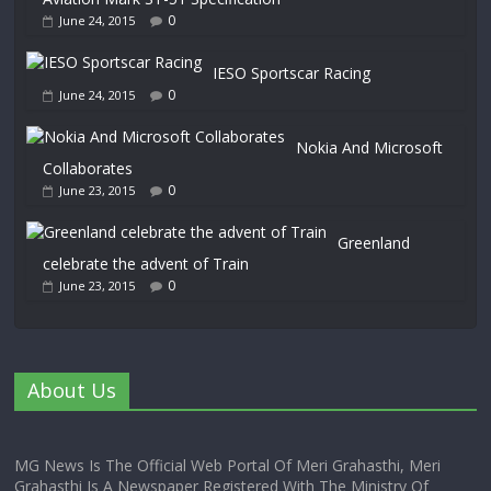
0
June 24, 2015
IESO Sportscar Racing
0
June 24, 2015
Nokia And Microsoft
Collaborates
0
June 23, 2015
Greenland
celebrate the advent of Train
0
June 23, 2015
About Us
MG News Is The Official Web Portal Of Meri Grahasthi, Meri
Grahasthi Is A Newspaper Registered With The Ministry Of