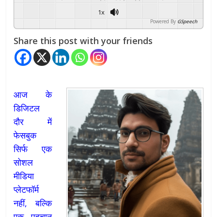
1x
Powered By
GSpeech
Share this post with your friends
आज के
डिजिटल
दौर में
फेसबुक
सिर्फ एक
सोशल
मीडिया
प्लेटफॉर्म
नहीं, बल्कि
एक पहचान