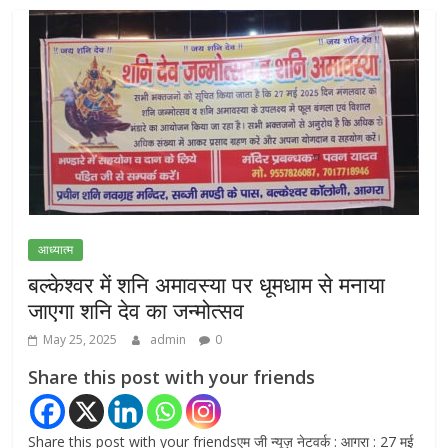
NEET-UG प्रदर्शन मामले में दिल्ली सरकार का बड़ा
फैसला, 13 FIR मामलों में प्रदर्शनकारियों को राहत
July 31, 2026
0
राम जन्मभूमि ट्रस्ट पर भ्रष्टाचार के आरोप: विपक्ष ने
प्रधानमंत्री को लिखा संयुक्त पत्र, स्वतंत्र जांच की
मांग
July 20, 2026
0
आध्यात्म
बल्केश्वर में शनि अमावस्या पर धूमधाम से मनाया
जाएगा शनि देव का जन्मोत्सव
May 25, 2025
admin
0
Share this post with your friends
Share this post with your friendsएम जी न्यूज़ नेटवर्क : आगरा : 27 मई