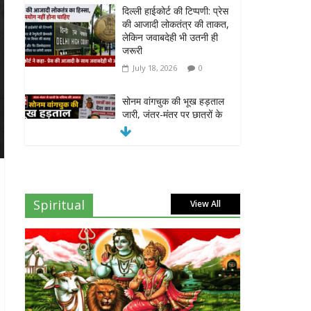
दिल्ली हाईकोर्ट की टिप्पणी: प्रेस
की आजादी लोकतंत्र की ताकत,
लेकिन जवाबदेही भी उतनी ही
जरूरी
July 18, 2026
0
सोनम वांगचुक की भूख हड़ताल
जारी, जंतर-मंतर पर छात्रों के
भविष्य को लेकर संघर्ष तेज
July 15, 2026
0
दिल्ली हाईकोर्ट का बड़ा आदेश:
‘कॉकरोच जनता पार्टी’ का X
Spiritual
View All
अकाउंट होगा बहाल
July 7, 2026
0
7वें वेतनमान की मांग: जल निगम
पेंशनरों ने रक्षा मंत्री राजनाथ
सिंह से लगाई गुहार
July 7, 2026
0