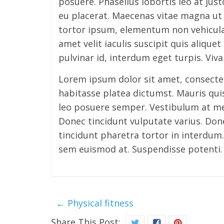
posuere. Phasellus lobortis leo at jus
eu placerat. Maecenas vitae magna ut
tortor ipsum, elementum non vehicula 
amet velit iaculis suscipit quis alique
pulvinar id, interdum eget turpis. Vi
Lorem ipsum dolor sit amet, consectetu
habitasse platea dictumst. Mauris qui
leo posuere semper. Vestibulum at metu
Donec tincidunt vulputate varius. Done
tincidunt pharetra tortor in interdum.
sem euismod at. Suspendisse potenti.
←
Physical fitness
Share This Post: