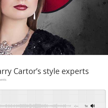
ry Cartor’s style experts
ents
-:--
1x