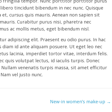
to fringilla tempor. Nunc porttitor porttitor purus
 libero tincidunt bibendum in nec nunc. Quisque
et, cursus quis mauris. Aenean non sapien sit
t mauris. Curabitur purus nisi, pharetra nec
vamus ac mollis metus, eget bibendum nisl.
r adipiscing elit. Praesent eu odio purus. In hac
s diam id ante aliquam posuere. Ut eget leo nec
s lacinia, imperdiet tortor vitae, interdum felis.
c quis volutpat lectus, id iaculis turpis. Donec
 Nullam venenatis turpis massa, sit amet efficitur
 Nam vel justo nunc.
New-in women’s make-up
→