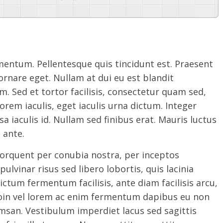
entum. Pellentesque quis tincidunt est. Praesent
r ornare eget. Nullam at dui eu est blandit
. Sed et tortor facilisis, consectetur quam sed,
lorem iaculis, eget iaculis urna dictum. Integer
a iaculis id. Nullam sed finibus erat. Mauris luctus
o ante.
 torquent per conubia nostra, per inceptos
ulvinar risus sed libero lobortis, quis lacinia
dictum fermentum facilisis, ante diam facilisis arcu,
oin vel lorem ac enim fermentum dapibus eu non
msan. Vestibulum imperdiet lacus sed sagittis