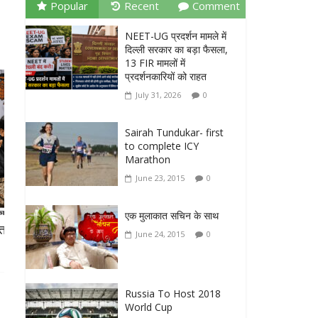
Popular
Recent
Comment
NEET-UG प्रदर्शन मामले में
दिल्ली सरकार का बड़ा फैसला,
13 FIR मामलों में
प्रदर्शनकारियों को राहत
July 31, 2026
0
Sairah Tundukar- first
to complete ICY
Marathon
June 23, 2015
0
एक मुलाकात सचिन के साथ
आगरा में LPG सिलेंडर की किल्लत के बीच बड़ा खुलासा,
June 24, 2015
0
5.77 लाख उपभोक्ताओं ने नहीं किया कनेक्शन सरेंडर
March 15, 2026
0
Russia To Host 2018
World Cup