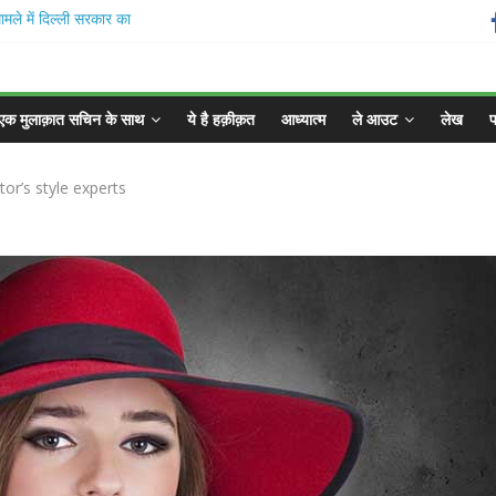
लों में प्रदर्शनकारियों
 भ्रष्टाचार के आरोप:
को लिखा संयुक्त पत्र,
एक मुलाक़ात सचिन के साथ
ये है हक़ीक़त
आध्यात्म
ले आउट
लेख
फ
्पणी: प्रेस की आजादी
ेकिन जवाबदेही भी उतनी
or’s style experts
हड़ताल जारी, जंतर-मंतर
 लेकर संघर्ष तेज
ड़ा आदेश: ‘कॉकरोच जनता
ोगा बहाल