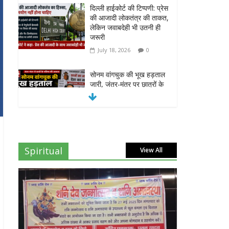
सोनम वांगचुक की भूख हड़ताल
जारी, जंतर-मंतर पर छात्रों के
भविष्य को लेकर संघर्ष तेज
July 15, 2026
0
दिल्ली हाईकोर्ट का बड़ा आदेश:
‘कॉकरोच जनता पार्टी’ का X
अकाउंट होगा बहाल
July 7, 2026
0
7वें वेतनमान की मांग: जल निगम
पेंशनरों ने रक्षा मंत्री राजनाथ
सिंह से लगाई गुहार
Spiritual
View All
July 7, 2026
0
NEET-UG प्रदर्शन मामले में
दिल्ली सरकार का बड़ा फैसला,
13 FIR मामलों में
प्रदर्शनकारियों को राहत