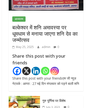
July 31, 2026
0
राम जन्मभूमि ट्रस्ट पर
भ्रष्टाचार के आरोप: विपक्ष ने
आध्यात्म
प्रधानमंत्री को लिखा संयुक्त
बल्केश्वर में शनि अमावस्या पर
पत्र, स्वतंत्र जांच की मांग
धूमधाम से मनाया जाएगा शनि देव का
July 20, 2026
0
जन्मोत्सव
May 25, 2025
admin
0
Share this post with your
friends
Share this post with your friendsएम जी न्यूज़
नेटवर्क : आगरा : 27 मई दिन मंगलवार को पड़ने बाली शनि
गुरु पूर्णिमा पर विशेष
0
July 3, 2023