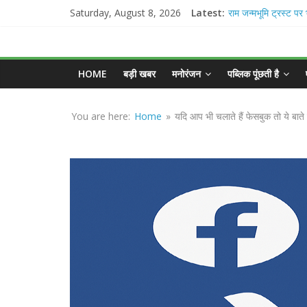
Skip
Saturday, August 8, 2026
Latest:
राम जन्मभूमि ट्रस्ट पर 
to
विपक्ष ने प्रधानमंत्री क
MGNEWSINDIA
स्वतंत्र जांच की मांग
content
दिल्ली हाईकोर्ट की टिप्
लोकतंत्र की ताकत, ले
HOME
बड़ी खबर
मनोरंजन
पब्लिक पूंछती है
Sirf
ही जरूरी
Sach
सोनम वांगचुक की भूख 
You are here:
Home
»
यदि आप भी चलाते हैं फेसबुक तो ये बात
पर छात्रों के भविष्य को
दिल्ली हाईकोर्ट का बड
पार्टी’ का X अकाउंट हो
NEET-UG प्रदर्शन मामल
बड़ा फैसला, 13 FIR मामल
को राहत