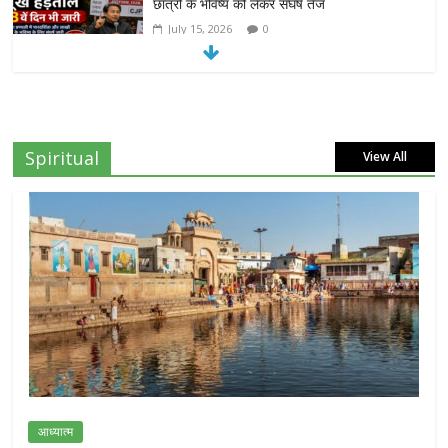
छात्रों के भविष्य को लेकर संघर्ष तेज
July 15, 2026
0
दिल्ली हाईकोर्ट का बड़ा आदेश: ‘कॉकरोच जनता पार्टी’
का X अकाउंट होगा बहाल
July 7, 2026
0
Spiritual
View All
7वें वेतनमान की मांग: जल निगम पेंशनरों ने रक्षा मंत्री
राजनाथ सिंह से लगाई गुहार
July 7, 2026
0
NEET-UG प्रदर्शन मामले में दिल्ली सरकार का बड़ा
फैसला, 13 FIR मामलों में प्रदर्शनकारियों को राहत
July 31, 2026
0
आध्यात्म