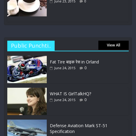
June 23, 2015
0
Public Punchti..
View All
Fat Tire बाइक रेस in Orland
0
June 24, 2015
WHAT IS GirlTalkHQ?
0
June 24, 2015
Defense Aviation Mark ST-51
Specification