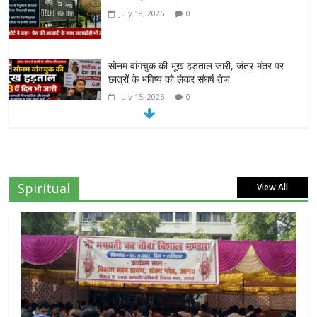
July 18, 2026
0
सोनम वांगचुक की भूख हड़ताल जारी, जंतर-मंतर पर
छात्रों के भविष्य को लेकर संघर्ष तेज
July 15, 2026
0
दिल्ली हाईकोर्ट का बड़ा आदेश: ‘कॉकरोच जनता पार्टी’
का X अकाउंट होगा बहाल
July 7, 2026
0
Spiritual
View All
7वें वेतनमान की मांग: जल निगम पेंशनरों ने रक्षा मंत्री
राजनाथ सिंह से लगाई गुहार
July 7, 2026
0
NEET-UG प्रदर्शन मामले में दिल्ली सरकार का बड़ा