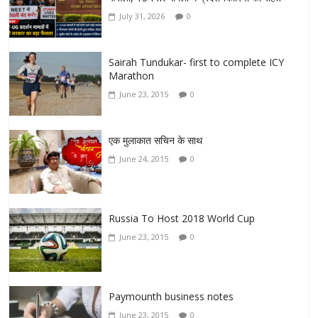
July 31, 2026
0
Sairah Tundukar- first to complete ICY
Marathon
June 23, 2015
0
एक मुलाकात सचिन के साथ
June 24, 2015
0
Russia To Host 2018 World Cup
June 23, 2015
0
Paymounth business notes
June 23, 2015
0