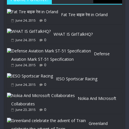
Fat Tire बाइक रेस in Orland
0
June 24, 2015
WHAT IS GirlTalkHQ?
0
June 24, 2015
Defense
Aviation Mark ST-51 Specification
0
June 24, 2015
IESO Sportscar Racing
0
June 24, 2015
Nokia And Microsoft
Collaborates
0
June 23, 2015
Greenland
celebrate the advent of Train