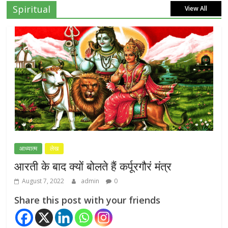
राजनाथ सिंह से लगाई गुहार
Spiritual
View All
July 7, 2026
0
NEET-UG प्रदर्शन मामले में दिल्ली सरकार का बड़ा
फैसला, 13 FIR मामलों में प्रदर्शनकारियों को राहत
July 31, 2026
0
राम जन्मभूमि ट्रस्ट पर भ्रष्टाचार के आरोप: विपक्ष ने
प्रधानमंत्री को लिखा संयुक्त पत्र, स्वतंत्र जांच की
मांग
July 20, 2026
0
आध्यात्म
लेख
आरती के बाद क्यों बोलते हैं कर्पूरगौरं मंत्र
August 7, 2022
admin
0
Share this post with your friends