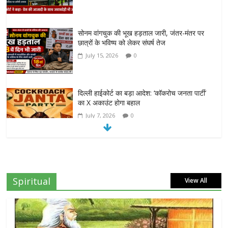
July 15, 2026
0
दिल्ली हाईकोर्ट का बड़ा आदेश: ‘कॉकरोच जनता पार्टी’
का X अकाउंट होगा बहाल
July 7, 2026
0
7वें वेतनमान की मांग: जल निगम पेंशनरों ने रक्षा मंत्री
राजनाथ सिंह से लगाई गुहार
July 7, 2026
0
NEET-UG प्रदर्शन मामले में दिल्ली सरकार का बड़ा
फैसला, 13 FIR मामलों में प्रदर्शनकारियों को राहत
Spiritual
View All
July 31, 2026
0