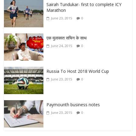
Sairah Tundukar- first to complete ICY
Marathon
June 23, 2015
0
एक मुलाकात सचिन के साथ
June 24, 2015
0
Russia To Host 2018 World Cup
June 23, 2015
0
Paymounth business notes
June 23, 2015
0