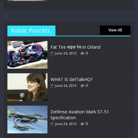
Public Punchti..
View All
Fat Tire बाइक रेस in Orland
0
June 24, 2015
WHAT IS GirlTalkHQ?
0
June 24, 2015
Defense Aviation Mark ST-51
Specification
0
June 24, 2015