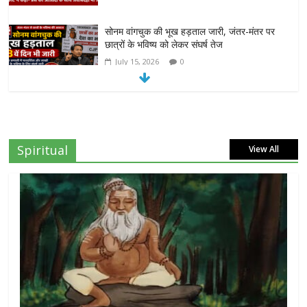
सोनम वांगचुक की भूख हड़ताल जारी, जंतर-मंतर पर
छात्रों के भविष्य को लेकर संघर्ष तेज
July 15, 2026
0
दिल्ली हाईकोर्ट का बड़ा आदेश: ‘कॉकरोच जनता पार्टी’
का X अकाउंट होगा बहाल
July 7, 2026
0
Spiritual
View All
7वें वेतनमान की मांग: जल निगम पेंशनरों ने रक्षा मंत्री
राजनाथ सिंह से लगाई गुहार
July 7, 2026
0
NEET-UG प्रदर्शन मामले में दिल्ली सरकार का बड़ा
फैसला, 13 FIR मामलों में प्रदर्शनकारियों को राहत
July 31, 2026
0