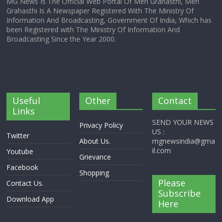
MG News Is The Official Web Portal Of Meri Grahasthi, Meri
Grahasthi Is A Newspaper Registered With The Ministry Of
Information And Broadcasting, Government Of India, Which has
been Registered with The Ministry Of Information And
Broadcasting Since the Year 2000.
Useful
Other
Contact
Links
SEND YOUR NEWS
Privacy Policy
US :
Twitter
About Us.
mgnewsindia@gma
il.com
Youtube
Grievance
Facebook
Shopping
Please
Contact Us.
Subscribe
Download App
Here