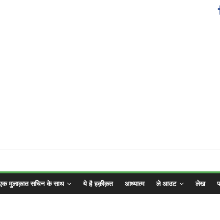
एक मुलाक़ात सचिन के साथ
ये है हक़ीक़त
आध्यात्म
ले आउट
लेख
फ