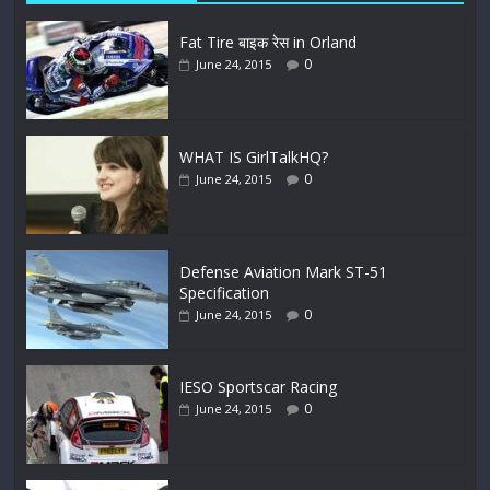
Fat Tire बाइक रेस in Orland
0
June 24, 2015
WHAT IS GirlTalkHQ?
0
June 24, 2015
Defense Aviation Mark ST-51
Specification
0
June 24, 2015
IESO Sportscar Racing
0
June 24, 2015