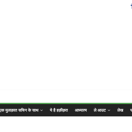
एक मुलाक़ात सचिन के साथ
ये है हक़ीक़त
आध्यात्म
ले आउट
लेख
फ