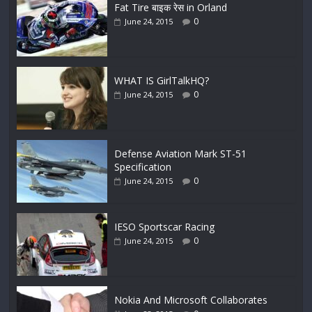
Fat Tire बाइक रेस in Orland
0
June 24, 2015
WHAT IS GirlTalkHQ?
0
June 24, 2015
Defense Aviation Mark ST-51
Specification
0
June 24, 2015
IESO Sportscar Racing
0
June 24, 2015
Nokia And Microsoft Collaborates