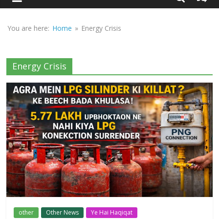
Sirf
Sach
You are here:
Home
»
Energy Crisis
Energy Crisis
other
Other News
Ye Hai Haqiqat