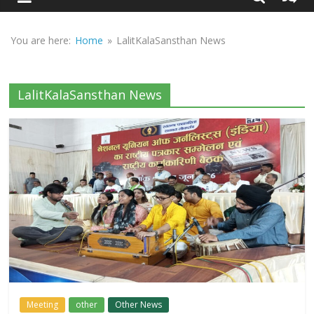
Sirf
Sach
You are here:
Home
»
LalitKalaSansthan News
LalitKalaSansthan News
Meeting
other
Other News