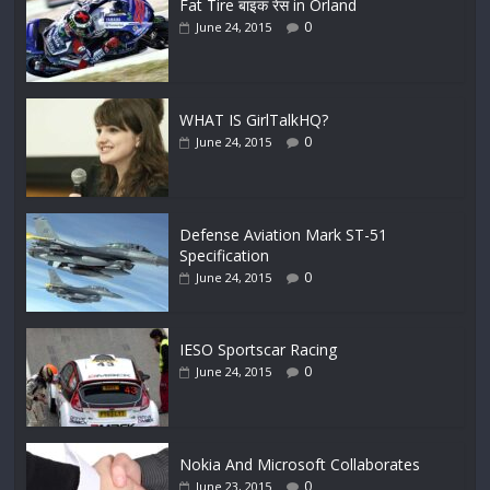
Fat Tire बाइक रेस in Orland
0
June 24, 2015
WHAT IS GirlTalkHQ?
0
June 24, 2015
Defense Aviation Mark ST-51
Specification
0
June 24, 2015
IESO Sportscar Racing
0
June 24, 2015
Nokia And Microsoft Collaborates
0
June 23, 2015