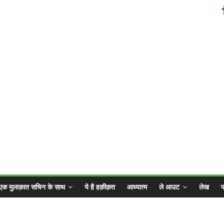
एक मुलाक़ात सचिन के साथ
ये है हक़ीक़त
आध्यात्म
ले आउट
लेख
फ