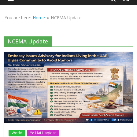
Sirf
Sach
You are here:
Home
»
NCEMA Update
NCEMA Update
World
Ye Hai Haqiqat