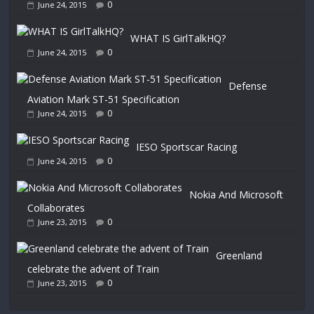
0
June 24, 2015
WHAT IS GirlTalkHQ?
0
June 24, 2015
Defense
Aviation Mark ST-51 Specification
0
June 24, 2015
IESO Sportscar Racing
0
June 24, 2015
Nokia And Microsoft
Collaborates
0
June 23, 2015
Greenland
celebrate the advent of Train
0
June 23, 2015