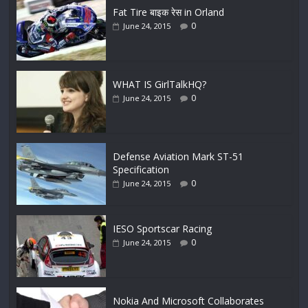
Fat Tire बाइक रेस in Orland
0
June 24, 2015
WHAT IS GirlTalkHQ?
0
June 24, 2015
Defense Aviation Mark ST-51
Specification
0
June 24, 2015
IESO Sportscar Racing
0
June 24, 2015
Nokia And Microsoft Collaborates