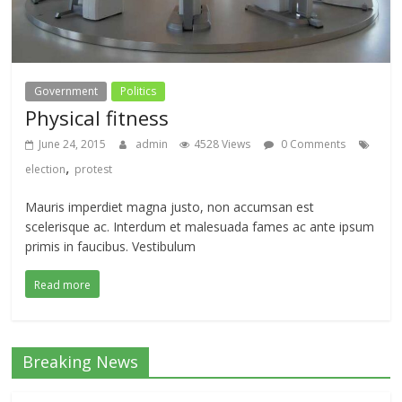
Government
Politics
Physical fitness
June 24, 2015
admin
4528 Views
0 Comments
,
election
protest
Mauris imperdiet magna justo, non accumsan est
scelerisque ac. Interdum et malesuada fames ac ante ipsum
primis in faucibus. Vestibulum
Read more
Breaking News