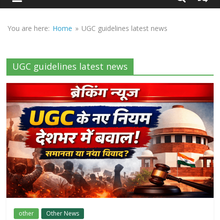
Sirf
Sach
You are here:
Home
»
UGC guidelines latest news
UGC guidelines latest news
other
Other News