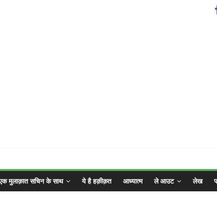
एक मुलाक़ात सचिन के साथ
ये है हक़ीक़त
आध्यात्म
ले आउट
लेख
फ