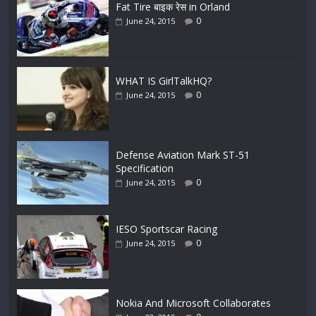
Fat Tire बाइक रेस in Orland
0
June 24, 2015
WHAT IS GirlTalkHQ?
0
June 24, 2015
Defense Aviation Mark ST-51
Specification
0
June 24, 2015
IESO Sportscar Racing
0
June 24, 2015
Nokia And Microsoft Collaborates