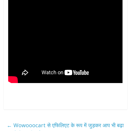
←
Wowooocart से एफिलिएट के रूप में जुड़कर आप भी बढ़ा