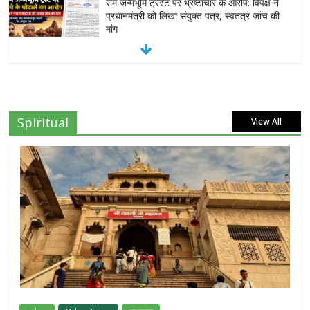
राम जन्मभूमि ट्रस्ट पर भ्रष्टाचार के आरोप: विपक्ष ने
प्रधानमंत्री को लिखा संयुक्त पत्र, स्वतंत्र जांच की
मांग
July 20, 2026
0
दिल्ली हाईकोर्ट की टिप्पणी: प्रेस की आजादी लोकतंत्र
की ताकत, लेकिन जवाबदेही भी उतनी ही जरूरी
July 18, 2026
0
Spiritual
View All
सोनम वांगचुक की भूख हड़ताल जारी, जंतर-मंतर पर
छात्रों के भविष्य को लेकर संघर्ष तेज
July 15, 2026
0
दिल्ली हाईकोर्ट का बड़ा आदेश: ‘कॉकरोच जनता पार्टी’
का X अकाउंट होगा बहाल
July 7, 2026
0