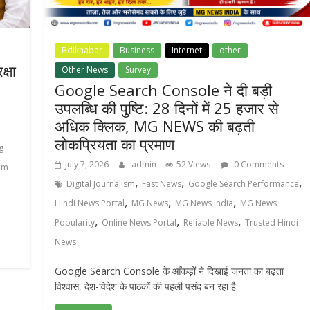
Bdikhabar
Business
Internet
other
क्षा
Other News
Survey
Google Search Console ने दी बड़ी
उपलब्धि की पुष्टि: 28 दिनों में 25 हजार से
अधिक क्लिक, MG NEWS की बढ़ती
लोकप्रियता का प्रमाण
g
July 7, 2026
admin
52 Views
0 Comments
gam
,
,
,
Digital Journalism
Fast News
Google Search Performance
,
,
,
Hindi News Portal
MG News
MG News India
MG News
,
,
,
Popularity
Online News Portal
Reliable News
Trusted Hindi
News
Google Search Console के आँकड़ों ने दिखाई जनता का बढ़ता
विश्वास, देश-विदेश के पाठकों की पहली पसंद बन रहा है