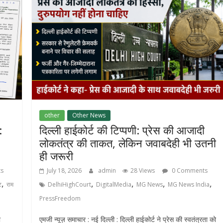
other
Other News
:
दिल्ली हाईकोर्ट की टिप्पणी: प्रेस की आजादी
लोकतंत्र की ताकत, लेकिन जवाबदेही भी उतनी
ही जरूरी
s
July 18, 2026
admin
28 Views
0 Comments
,
,
,
,
,
ट
राम
DelhiHighCourt
DigitalMedia
MG News
MG News India
PressFreedom
ा
एमजी न्यूज़ समाचार : नई दिल्ली : दिल्ली हाईकोर्ट ने प्रेस की स्वतंत्रता को