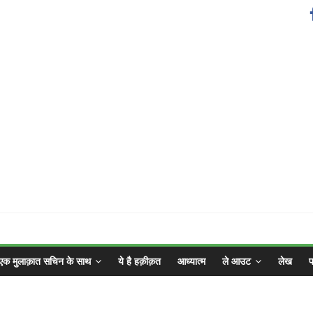
एक मुलाक़ात सचिन के साथ
ये है हक़ीक़त
आध्यात्म
ले आउट
लेख
फ