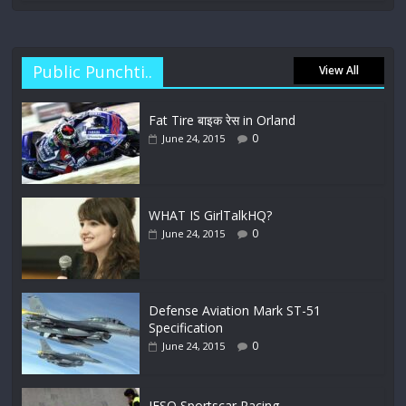
Public Punchti..
View All
Fat Tire बाइक रेस in Orland
0
June 24, 2015
WHAT IS GirlTalkHQ?
0
June 24, 2015
Defense Aviation Mark ST-51
Specification
0
June 24, 2015
IESO Sportscar Racing