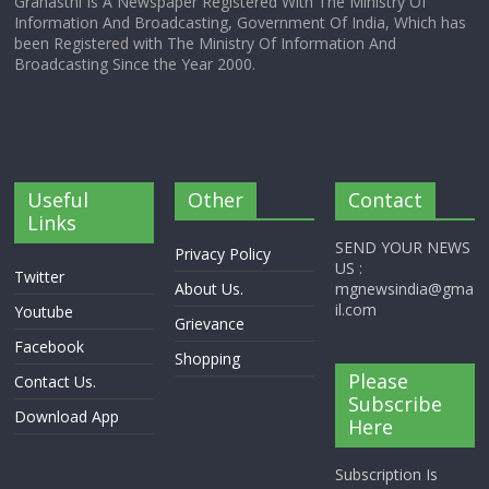
Grahasthi Is A Newspaper Registered With The Ministry Of
Information And Broadcasting, Government Of India, Which has
been Registered with The Ministry Of Information And
Broadcasting Since the Year 2000.
Useful
Other
Contact
Links
SEND YOUR NEWS
Privacy Policy
US :
Twitter
About Us.
mgnewsindia@gma
il.com
Youtube
Grievance
Facebook
Shopping
Please
Contact Us.
Subscribe
Download App
Here
Subscription Is