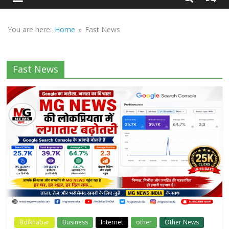
Sirf
Sach
You are here:
Home
»
Fast News
Fast News
Bdikhabar
Business
Internet
other
Other News