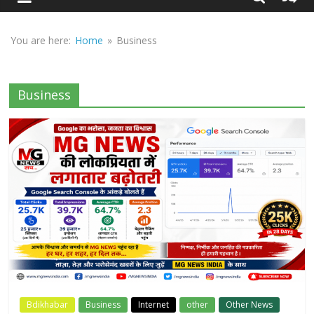
Sirf
Sach
You are here:
Home
»
Business
Business
Bdikhabar
Business
Internet
other
Other News