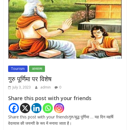
7वें वेतनमान की मांग: जल निगम पेंशनरों ने रक्षा मंत्री
राजनाथ सिंह से लगाई गुहार
July 7, 2026
0
NEET-UG प्रदर्शन मामले में दिल्ली सरकार का बड़ा
फैसला, 13 FIR मामलों में प्रदर्शनकारियों को राहत
July 31, 2026
0
Tourism
आध्यात्म
गुरु पूर्णिमा पर विशेष
July 3, 2023
admin
0
Share this post with your friends
Share this post with your friendsगुरु/बुद्ध पूर्णिमा … यह दिन महर्षि
वेदव्यास की जयन्ती के रूप में मनाया जाता है।