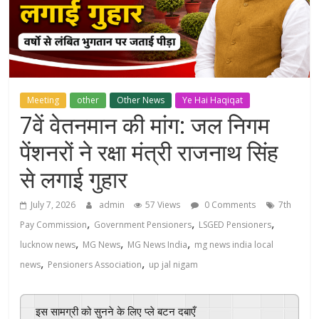
Meeting
other
Other News
Ye Hai Haqiqat
7वें वेतनमान की मांग: जल निगम
पेंशनरों ने रक्षा मंत्री राजनाथ सिंह
से लगाई गुहार
July 7, 2026
admin
57 Views
0 Comments
7th
,
,
,
Pay Commission
Government Pensioners
LSGED Pensioners
,
,
,
lucknow news
MG News
MG News India
mg news india local
,
,
news
Pensioners Association
up jal nigam
इस सामग्री को सुनने के लिए प्ले बटन दबाएँ