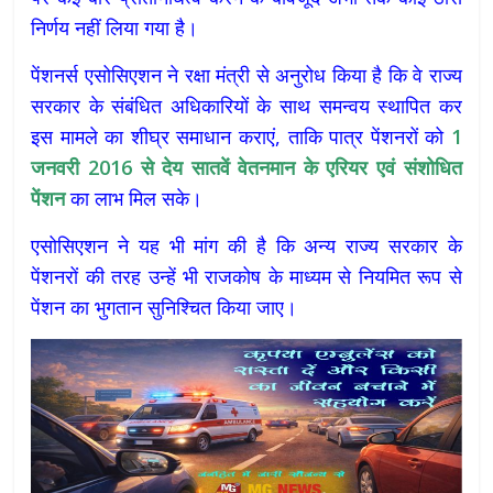
निर्णय नहीं लिया गया है।
पेंशनर्स एसोसिएशन ने रक्षा मंत्री से अनुरोध किया है कि वे राज्य
सरकार के संबंधित अधिकारियों के साथ समन्वय स्थापित कर
इस मामले का शीघ्र समाधान कराएं, ताकि पात्र पेंशनरों को
1
जनवरी 2016
से
देय
सातवें
वेतनमान
के
एरियर
एवं
संशोधित
पेंशन
का लाभ मिल सके।
एसोसिएशन ने यह भी मांग की है कि अन्य राज्य सरकार के
पेंशनरों की तरह उन्हें भी राजकोष के माध्यम से नियमित रूप से
पेंशन का भुगतान सुनिश्चित किया जाए।