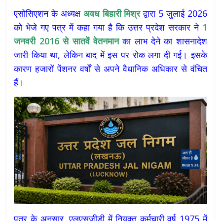
एसोसिएशन के अध्यक्ष
अवध
बिहारी
मिश्र
द्वारा 5 जुलाई 2026
को भेजे गए पत्र में कहा गया है कि उत्तर प्रदेश सरकार ने
1
जनवरी 2016
से
सातवें
वेतनमान
का लाभ देने का शासनादेश
जारी किया था, लेकिन बाद में इस पर रोक लगा दी गई। इसके
कारण हजारों पेंशनर वर्षों से अपने वैधानिक अधिकार से वंचित
हैं।
पत्र के अनुसार, एलएसजीडी में नियुक्त कर्मचारी वर्ष 1975 में