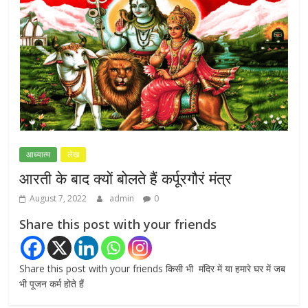
7वें वेतनमान की मांग: जल निगम पेंशनरों ने रक्षा मंत्री
राजनाथ सिंह से लगाई गुहार
July 7, 2026
0
NEET-UG प्रदर्शन मामले में दिल्ली सरकार का बड़ा
फैसला, 13 FIR मामलों में प्रदर्शनकारियों को राहत
July 31, 2026
0
आध्यात्म
लेख
आरती के बाद क्यों बोलते हैं कर्पूरगौरं मंत्र
August 7, 2022
admin
0
Share this post with your friends
Share this post with your friends किसी भी मंदिर में या हमारे घर में जब
भी पूजन कर्म होते हैं