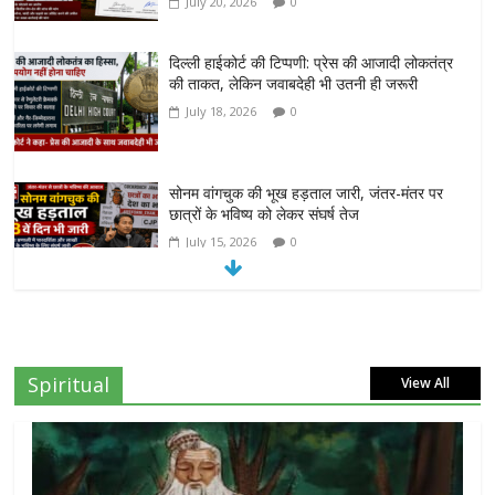
July 20, 2026
0
दिल्ली हाईकोर्ट की टिप्पणी: प्रेस की आजादी लोकतंत्र
की ताकत, लेकिन जवाबदेही भी उतनी ही जरूरी
July 18, 2026
0
सोनम वांगचुक की भूख हड़ताल जारी, जंतर-मंतर पर
छात्रों के भविष्य को लेकर संघर्ष तेज
July 15, 2026
0
दिल्ली हाईकोर्ट का बड़ा आदेश: ‘कॉकरोच जनता पार्टी’
का X अकाउंट होगा बहाल
July 7, 2026
0
Spiritual
View All
7वें वेतनमान की मांग: जल निगम पेंशनरों ने रक्षा मंत्री
राजनाथ सिंह से लगाई गुहार