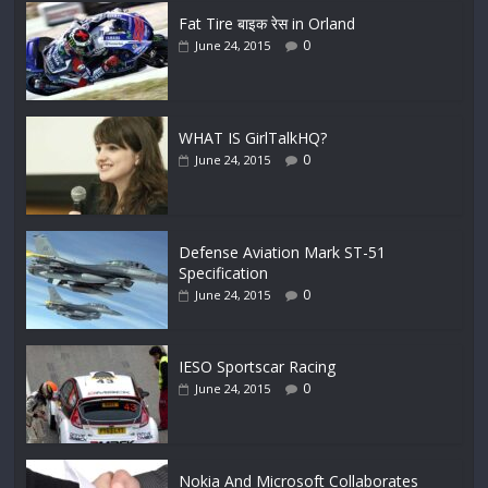
Fat Tire बाइक रेस in Orland
0
June 24, 2015
WHAT IS GirlTalkHQ?
0
June 24, 2015
Defense Aviation Mark ST-51
Specification
0
June 24, 2015
IESO Sportscar Racing
0
June 24, 2015
Nokia And Microsoft Collaborates