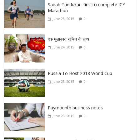
Sairah Tundukar- first to complete ICY
Marathon
June 23, 2015
0
एक मुलाकात सचिन के साथ
June 24, 2015
0
Russia To Host 2018 World Cup
June 23, 2015
0
Paymounth business notes
June 23, 2015
0