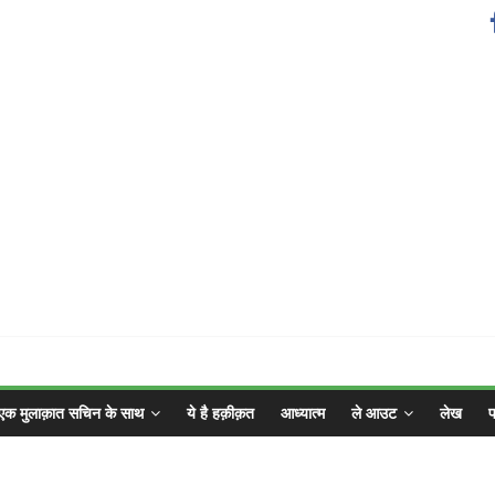
एक मुलाक़ात सचिन के साथ
ये है हक़ीक़त
आध्यात्म
ले आउट
लेख
फ