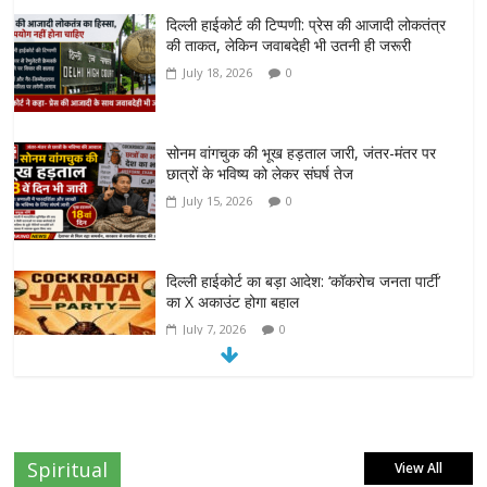
दिल्ली हाईकोर्ट की टिप्पणी: प्रेस की आजादी लोकतंत्र
की ताकत, लेकिन जवाबदेही भी उतनी ही जरूरी
July 18, 2026
0
सोनम वांगचुक की भूख हड़ताल जारी, जंतर-मंतर पर
छात्रों के भविष्य को लेकर संघर्ष तेज
July 15, 2026
0
दिल्ली हाईकोर्ट का बड़ा आदेश: ‘कॉकरोच जनता पार्टी’
का X अकाउंट होगा बहाल
July 7, 2026
0
7वें वेतनमान की मांग: जल निगम पेंशनरों ने रक्षा मंत्री
राजनाथ सिंह से लगाई गुहार
July 7, 2026
0
Spiritual
View All