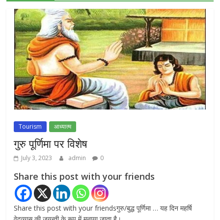
NEET-UG प्रदर्शन मामले में दिल्ली सरकार का बड़ा
फैसला, 13 FIR मामलों में प्रदर्शनकारियों को राहत
July 31, 2026
0
राम जन्मभूमि ट्रस्ट पर भ्रष्टाचार के आरोप: विपक्ष ने
प्रधानमंत्री को लिखा संयुक्त पत्र, स्वतंत्र जांच की
मांग
July 20, 2026
0
Tourism
आध्यात्म
गुरु पूर्णिमा पर विशेष
July 3, 2023
admin
0
Share this post with your friends
Share this post with your friendsगुरु/बुद्ध पूर्णिमा … यह दिन महर्षि
वेदव्यास की जयन्ती के रूप में मनाया जाता है।