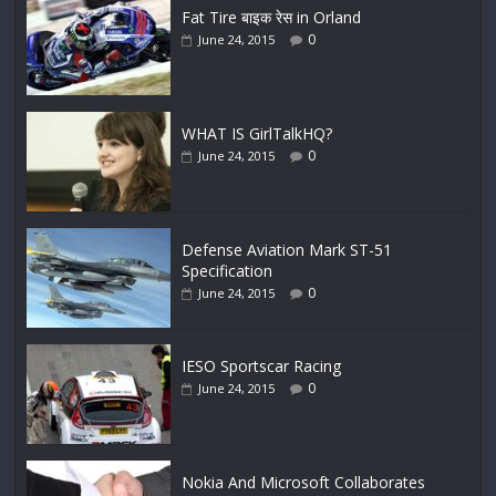
Fat Tire बाइक रेस in Orland
0
June 24, 2015
WHAT IS GirlTalkHQ?
0
June 24, 2015
Defense Aviation Mark ST-51
Specification
0
June 24, 2015
IESO Sportscar Racing
0
June 24, 2015
Nokia And Microsoft Collaborates