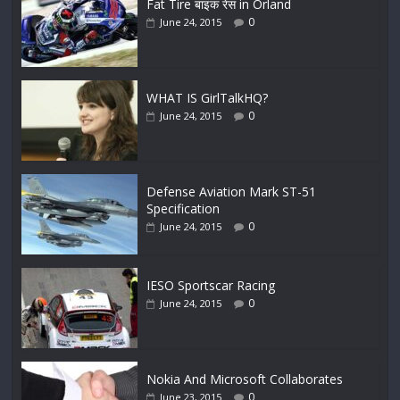
Fat Tire बाइक रेस in Orland
0
June 24, 2015
WHAT IS GirlTalkHQ?
0
June 24, 2015
Defense Aviation Mark ST-51
Specification
0
June 24, 2015
IESO Sportscar Racing
0
June 24, 2015
Nokia And Microsoft Collaborates
0
June 23, 2015