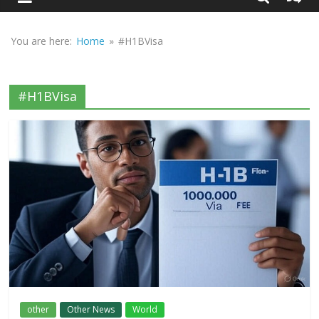
Sirf
Sach
You are here:
Home
»
#H1BVisa
#H1BVisa
other
Other News
World