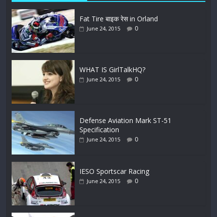
Fat Tire बाइक रेस in Orland
0
June 24, 2015
WHAT IS GirlTalkHQ?
0
June 24, 2015
Defense Aviation Mark ST-51
Specification
0
June 24, 2015
IESO Sportscar Racing
0
June 24, 2015