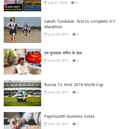
July 31, 2026
0
Sairah Tundukar- first to complete ICY
Marathon
June 23, 2015
0
एक मुलाकात सचिन के साथ
June 24, 2015
0
Russia To Host 2018 World Cup
June 23, 2015
0
Paymounth business notes
June 23, 2015
0