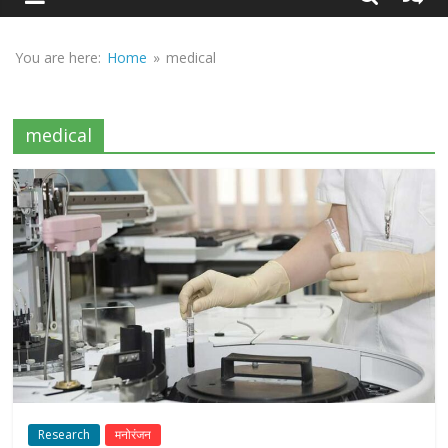
Sirf
Sach
You are here:
Home
»
medical
medical
Research
मनोरंजन