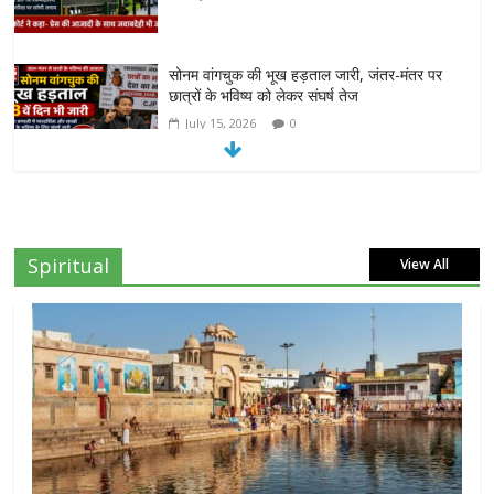
सोनम वांगचुक की भूख हड़ताल जारी, जंतर-मंतर पर
छात्रों के भविष्य को लेकर संघर्ष तेज
July 15, 2026
0
दिल्ली हाईकोर्ट का बड़ा आदेश: ‘कॉकरोच जनता पार्टी’
का X अकाउंट होगा बहाल
July 7, 2026
0
Spiritual
View All
7वें वेतनमान की मांग: जल निगम पेंशनरों ने रक्षा मंत्री
राजनाथ सिंह से लगाई गुहार
July 7, 2026
0
NEET-UG प्रदर्शन मामले में दिल्ली सरकार का बड़ा
फैसला, 13 FIR मामलों में प्रदर्शनकारियों को राहत