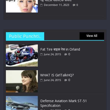
December 11, 2023
0
Public Punchti..
View All
Fat Tire बाइक रेस in Orland
0
June 24, 2015
WHAT IS GirlTalkHQ?
0
June 24, 2015
Defense Aviation Mark ST-51
Specification