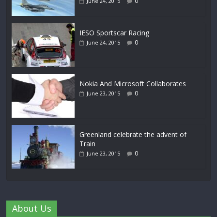
0
June 24, 2015
IESO Sportscar Racing
0
June 24, 2015
Nokia And Microsoft Collaborates
0
June 23, 2015
Greenland celebrate the advent of
Train
0
June 23, 2015
About Us